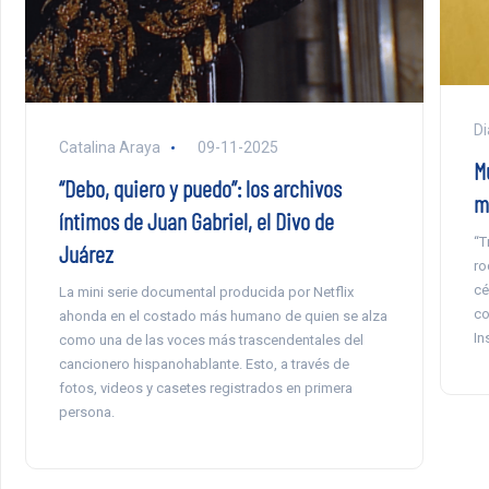
Di
Catalina Araya
09-11-2025
Mu
“Debo, quiero y puedo”: los archivos
m
íntimos de Juan Gabriel, el Divo de
“T
Juárez
ro
cé
La mini serie documental producida por Netflix
co
ahonda en el costado más humano de quien se alza
In
como una de las voces más trascendentales del
cancionero hispanohablante. Esto, a través de
fotos, videos y casetes registrados en primera
persona.