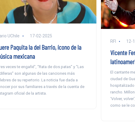
ario UChile
17-02-2025
RFI
12-
ere Paquita la del Barrio, ícono de la
Vicente Fe
úsica mexicana
latinoameri
res veces te engañé”, “Rata de dos patas” y “Las
El cantante me
dilleras” son algunas de las canciones más
ciudad de Gua
lebres de su repertorio. La noticia fue dada a
hospitalizado
nocer por sus familiares a través de la cuenta de
rancho. Millo
stagram oficial de la artista.
‘Volver, volve
como se le co