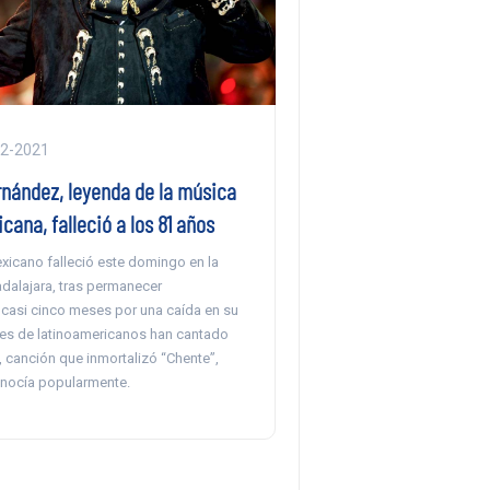
12-2021
rnández, leyenda de la música
cana, falleció a los 81 años
xicano falleció este domingo en la
dalajara, tras permanecer
 casi cinco meses por una caída en su
nes de latinoamericanos han cantado
r’, canción que inmortalizó “Chente”,
nocía popularmente.