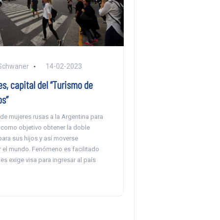
 Schwaner
14-02-2023
s, capital del “Turismo de
s”
de mujeres rusas a la Argentina para
e como objetivo obtener la doble
ara sus hijos y así moverse
r el mundo. Fenómeno es facilitado
es exige visa para ingresar al país