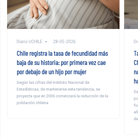
Diario UCHILE
28-05-2026
Di
Chile registra la tasa de fecundidad más
Ta
baja de su historia: por primera vez cae
Ch
por debajo de un hijo por mujer
n
h
Según las cifras del Instituto Nacional de
Estadísticas, de mantenerse esta tendencia, se
Se
proyecta que en 2036 comenzará la reducción de la
po
población chilena.
fu
añ
de