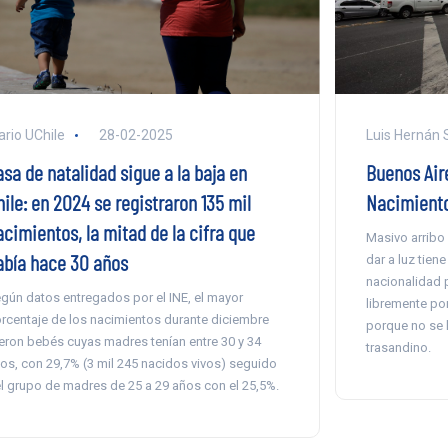
ario UChile
28-02-2025
Luis Hernán
sa de natalidad sigue a la baja en
Buenos Aire
ile: en 2024 se registraron 135 mil
Nacimiento
acimientos, la mitad de la cifra que
Masivo arribo 
abía hace 30 años
dar a luz tien
nacionalidad p
gún datos entregados por el INE, el mayor
libremente po
rcentaje de los nacimientos durante diciembre
porque no se l
eron bebés cuyas madres tenían entre 30 y 34
trasandino.
os, con 29,7% (3 mil 245 nacidos vivos) seguido
l grupo de madres de 25 a 29 años con el 25,5%.