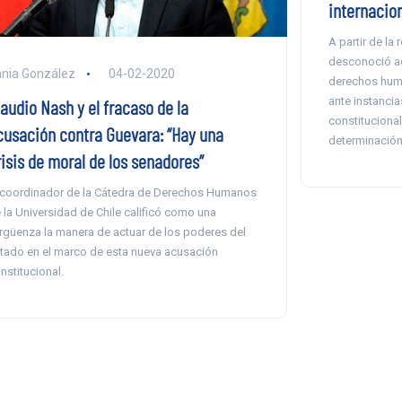
internacio
A partir de la 
desconoció a
nia González
04-02-2020
derechos huma
ante instancia
audio Nash y el fracaso de la
constitucional 
cusación contra Guevara: “Hay una
determinación 
risis de moral de los senadores”
 coordinador de la Cátedra de Derechos Humanos
 la Universidad de Chile calificó como una
rgüenza la manera de actuar de los poderes del
tado en el marco de esta nueva acusación
nstitucional.