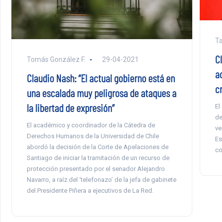
Ta
Cl
Tomás González F.
29-04-2021
a
Claudio Nash: “El actual gobierno está en
c
una escalada muy peligrosa de ataques a
la libertad de expresión”
El
de
El académico y coordinador de la Cátedra de
ve
Derechos Humanos de la Universidad de Chile
Es
abordó la decisión de la Corte de Apelaciones de
co
Santiago de iniciar la tramitación de un recurso de
protección presentado por el senador Alejandro
Navarro, a raíz del ‘telefonazo’ de la jefa de gabinete
del Presidente Piñera a ejecutivos de La Red.