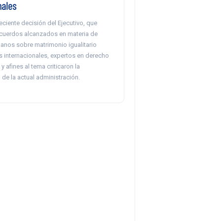
nales
reciente decisión del Ejecutivo, que
cuerdos alcanzados en materia de
nos sobre matrimonio igualitario
s internacionales, expertos en derecho
y afines al tema criticaron la
de la actual administración.