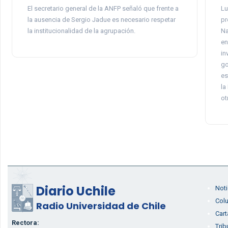
El secretario general de la ANFP señaló que frente a
Lu
la ausencia de Sergio Jadue es necesario respetar
pr
la institucionalidad de la agrupación.
Na
en
in
go
es
la
ot
Diario Uchile
Noti
Col
Radio Universidad de Chile
Cart
Rectora:
Trib