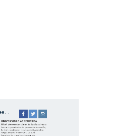
n ...