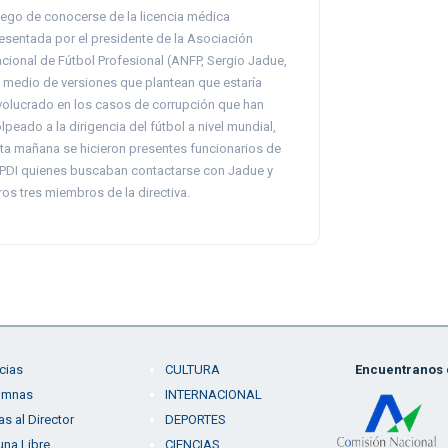
ego de conocerse de la licencia médica
esentada por el presidente de la Asociación
cional de Fútbol Profesional (ANFP, Sergio Jadue,
 medio de versiones que plantean que estaría
volucrado en los casos de corrupción que han
lpeado a la dirigencia del fútbol a nivel mundial,
ta mañana se hicieron presentes funcionarios de
 PDI quienes buscaban contactarse con Jadue y
ros tres miembros de la directiva.
cias
CULTURA
Encuentranos e
umnas
INTERNACIONAL
as al Director
DEPORTES
una Libre
CIENCIAS