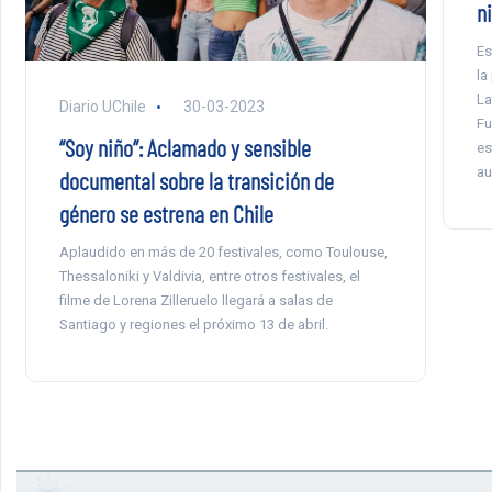
n
Es
la
La
Diario UChile
30-03-2023
Fu
“Soy niño”: Aclamado y sensible
es
au
documental sobre la transición de
género se estrena en Chile
Aplaudido en más de 20 festivales, como Toulouse,
Thessaloniki y Valdivia, entre otros festivales, el
filme de Lorena Zilleruelo llegará a salas de
Santiago y regiones el próximo 13 de abril.