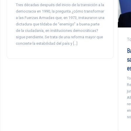
Tres décadas después del inicio de la transición a la
democracia en 1990, la pregunta ¿cómo transformar
a las Fuerzas Armadas que, en 1973, instauraron una
dictadura que tildaba de “enemigo” a buena parte
de la ciudadanía, en instituciones democráticas?
sigue pendiente. Se trata de una reforma mayor que
To
concierte la estabilidad del país y […]
Ba
s
e
To
Re
ju
Al
re
en
so