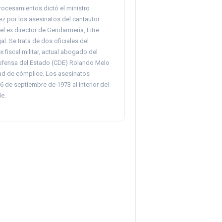
ocesamientos dictó el ministro
z por los asesinatos del cantautor
del ex director de Gendarmería, Litre
al. Se trata de dos oficiales del
ex fiscal militar, actual abogado del
fensa del Estado (CDE) Rolando Melo
dad de cómplice. Los asesinatos
16 de septiembre de 1973 al interior del
le.