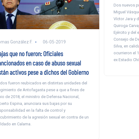
Dos nuevos pr
Miguel Vásque
Víctor Jara y 
Quiroga Carvaj
Ejército y del 
Consejo de De
mas González F.
06-05-2019
Silva, en cali
jas que no fueron: Oficiales
ocurrieron el 
ex Estadio Chi
ancionados en caso de abuso sexual
stán activos pese a dichos del Gobierno
dos fueron reubicados en distintas unidades del
gimiento de Antofagasta pese a que a fines de
nio de 2018, el ministro de Defensa Nacional,
berto Espina, anunciara sus bajas por su
sponsabilidad en la falta de control y
cubrimiento de la agresión sexual en contra de un
ldado en Calama.