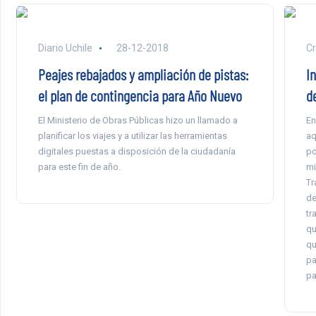
Diario Uchile
28-12-2018
Cr
Peajes rebajados y ampliación de pistas:
I
el plan de contingencia para Año Nuevo
d
El Ministerio de Obras Públicas hizo un llamado a
En
planificar los viajes y a utilizar las herramientas
aq
digitales puestas a disposición de la ciudadanía
po
para este fin de año.
mi
Tr
de
tr
qu
qu
pa
pa