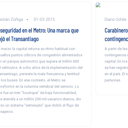
istián Zúñiga
01-03-2015
Diario Uchile
nseguridad en el Metro: Una marca que
Carabinero
ejó el Transantiago
contingenci
 marzo la capital retoma su ritmo habitual con
A partir de las
uellos puntos críticos de congestión alimentados
contingencia d
r un parque automotriz que supera el millón 600
capital. En lo
l vehículos. A ocho años de la implementación del
se han regist
ansantiago, persiste la mala frecuencia y lentitud
en el país. El
 los buses. En ese contexto, el Metro se
personas.
ansformó en la columna vertebral del servicio. Lo
e fue un tren “boutique” de baja funcionalidad,
e atendía a un millón 200 mil usuarios diarios, dio
so un sistema “estresado” que dobló el flujo de
sajeros.