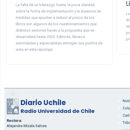
L
La falta de un liderazgo fuerte, la poca claridad
sobre la forma de implementación y la ausencia de
Lu
medidas que apunten a reducir el precio de los
do
libros son algunos de los cuestionamientos que
se
distintos sectores hacen a la propuesta que se
ju
desarrollará hasta 2020. Editores, libreros
pr
autoridades y especialistas entregan sus puntos de
vista en este reportaje.
Diario Uchile
Noti
Col
Radio Universidad de Chile
Cart
Rectora:
Trib
Alejandra Mizala Salces