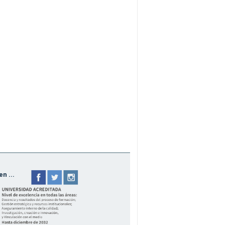
n ...