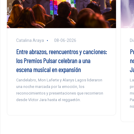
Catalina Araya
08-06-2026
Di
Entre abrazos, reencuentros y canciones:
P
los Premios Pulsar celebran a una
n
escena musical en expansión
J
Candelabro, Mon Laferte y Alanys Lagos lideraron
La
una noche marcada por la emoción, los
pr
reconocimientos y presentaciones que recorrieron
mú
desde Víctor Jara hasta el reggaetón.
Pa
no