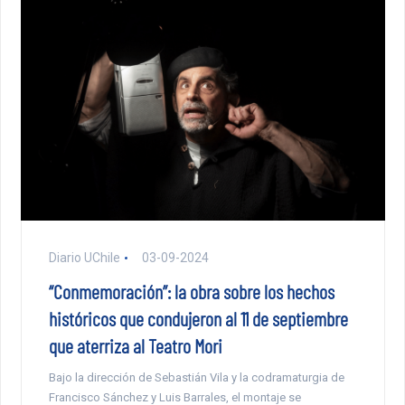
Diario UChile
03-09-2024
“Conmemoración”: la obra sobre los hechos
históricos que condujeron al 11 de septiembre
que aterriza al Teatro Mori
Bajo la dirección de Sebastián Vila y la codramaturgia de
Francisco Sánchez y Luis Barrales, el montaje se