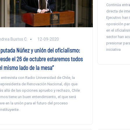
Continúa entr
directa de int
Ejecutivo han 
oposición par
en el oficial
sector han acu
drea Bustos C.
12-09-2020
presionar para
iputada Núñez y unión del oficialismo:
iniciativa
Desde el 26 de octubre estaremos todos
el mismo lado de la mesa”
 entrevista con Radio Universidad de Chile, la
cepresidenta de Renovación Nacional, dijo que
s allá de las opciones apruebo y rechazo, Chile
mos tiene un buen entendimiento, el que será
ave en la unión para el futuro del proceso
nstituyente.