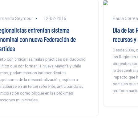
ernando Seymour
12-02-2016
Paula Correa
egionalistas enfrentan sistema
Día de las 
inominal con nueva Federación de
recursos y 
artidos
Desde 2009, c
las Regiones e
nto con criticar las malas prácticas del duopolio
dirigentes soc
lítico que conforman la Nueva Mayoría y Chile
la descentrali
mos, parlamentarios independientes,
impacto que h
opulsores de la descentralización, aspiran a
sociales que s
nstituirse en un tercer referente, anticipando su
territorio naci
rticipación como bloque en las próximas
ecciones municipales.