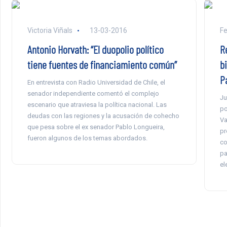
Victoria Viñals
13-03-2016
F
Antonio Horvath: “El duopolio político
R
tiene fuentes de financiamiento común”
b
P
En entrevista con Radio Universidad de Chile, el
senador independiente comentó el complejo
Ju
escenario que atraviesa la política nacional. Las
po
deudas con las regiones y la acusación de cohecho
Va
que pesa sobre el ex senador Pablo Longueira,
pr
fueron algunos de los temas abordados.
co
pa
el