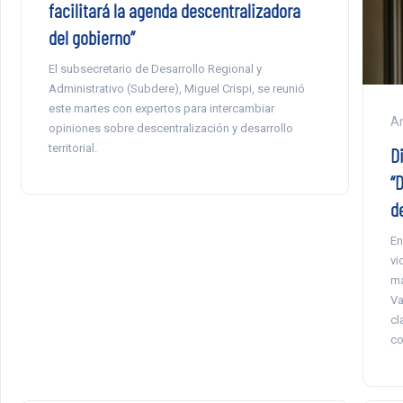
facilitará la agenda descentralizadora
del gobierno”
El subsecretario de Desarrollo Regional y
Administrativo (Subdere), Miguel Crispi, se reunió
este martes con expertos para intercambiar
An
opiniones sobre descentralización y desarrollo
territorial.
D
“
d
En
vi
má
Va
cl
co