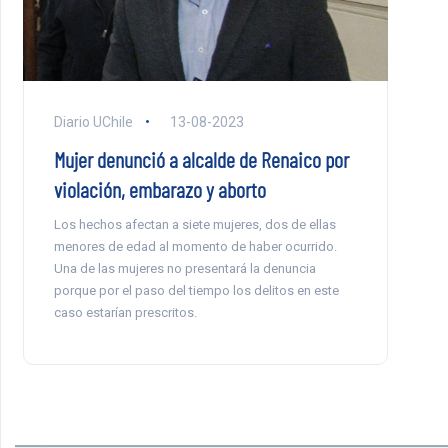
Diario UChile
13-08-2023
Mujer denunció a alcalde de Renaico por
violación, embarazo y aborto
Los hechos afectan a siete mujeres, dos de ellas
menores de edad al momento de haber ocurrido.
Una de las mujeres no presentará la denuncia
porque por el paso del tiempo los delitos en este
caso estarían prescritos.