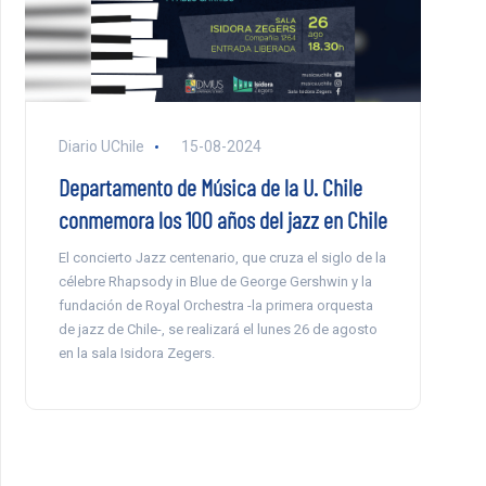
Diario UChile
15-08-2024
Departamento de Música de la U. Chile
conmemora los 100 años del jazz en Chile
El concierto Jazz centenario, que cruza el siglo de la
célebre Rhapsody in Blue de George Gershwin y la
fundación de Royal Orchestra -la primera orquesta
de jazz de Chile-, se realizará el lunes 26 de agosto
en la sala Isidora Zegers.