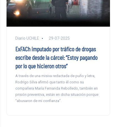
Diario UCHILE
29-07-2025
ExFACh imputado por tráfico de drogas
escribe desde la cárcel: “Estoy pagando
por lo que hicieron otros”
A través de una misiva redactada de puño y letra,
Rodrigo Silva afirmó que tanto él como su
compañera María Fernanda Rebolledo, también en
prisión preventiva, están en dicha situación porque
“abusaron de mi confianza”.