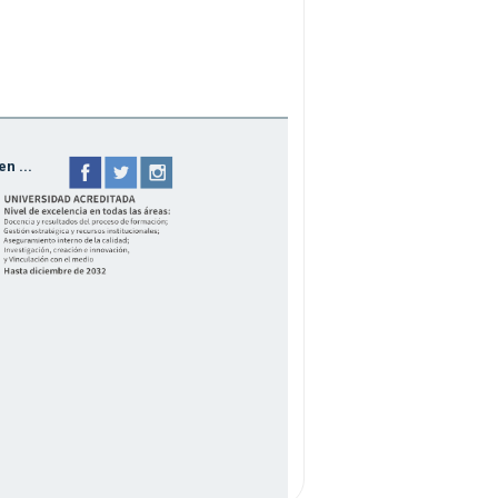
n ...