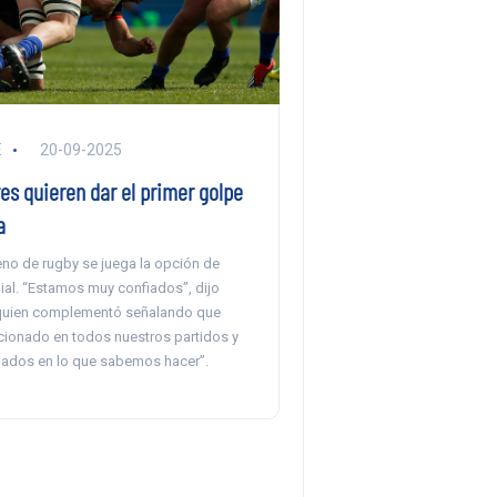
E
20-09-2025
es quieren dar el primer golpe
a
eno de rugby se juega la opción de
ial. “Estamos muy confiados”, dijo
 quien complementó señalando que
ionado en todos nuestros partidos y
ados en lo que sabemos hacer”.