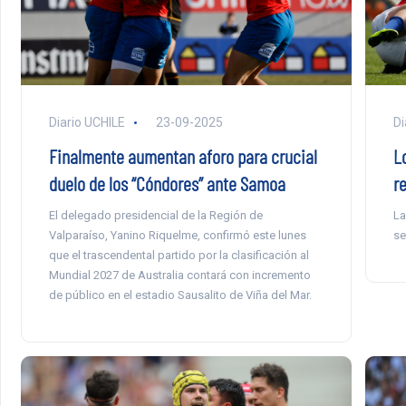
Diario UCHILE
23-09-2025
Di
Finalmente aumentan aforo para crucial
L
duelo de los “Cóndores” ante Samoa
r
El delegado presidencial de la Región de
La
Valparaíso, Yanino Riquelme, confirmó este lunes
se
que el trascendental partido por la clasificación al
Mundial 2027 de Australia contará con incremento
de público en el estadio Sausalito de Viña del Mar.