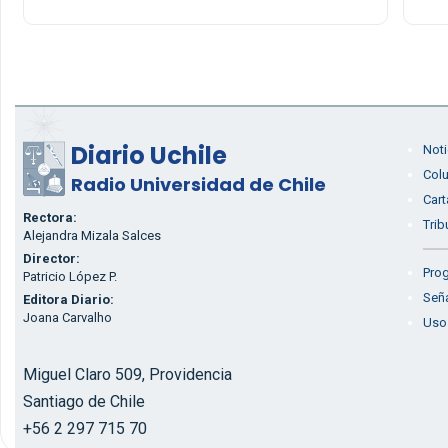
Diario Uchile
Noti
Col
Radio Universidad de Chile
Cart
Rectora:
Trib
Alejandra Mizala Salces
Director:
Prog
Patricio López P.
Seña
Editora Diario:
Joana Carvalho
Uso
Miguel Claro 509, Providencia
Santiago de Chile
+56 2 297 715 70