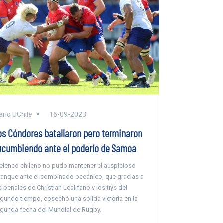
ario UChile
16-09-2023
os Cóndores batallaron pero terminaron
ucumbiendo ante el poderío de Samoa
 elenco chileno no pudo mantener el auspicioso
ranque ante el combinado oceánico, que gracias a
s penales de Christian Lealifano y los trys del
gundo tiempo, cosechó una sólida victoria en la
gunda fecha del Mundial de Rugby.