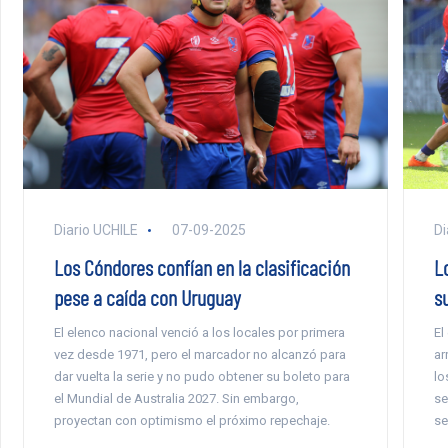
Di
Diario UCHILE
07-09-2025
L
Los Cóndores confían en la clasificación
s
pese a caída con Uruguay
El
El elenco nacional venció a los locales por primera
ar
vez desde 1971, pero el marcador no alcanzó para
lo
dar vuelta la serie y no pudo obtener su boleto para
se
el Mundial de Australia 2027. Sin embargo,
se
proyectan con optimismo el próximo repechaje.