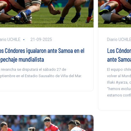
ario UCHILE
21-09-2025
Diario UCHIL
os Cóndores igualaron ante Samoa en el
Los Cóndor
epechaje mundialista
ante Samo
 revancha se disputará el sábado 27 de
El equipo chil
ptiembre en el Estadio Sausalito de Viña del Mar.
volver al Mund
Iñaki Ayarza,
“hemos evoluc
estamos confi