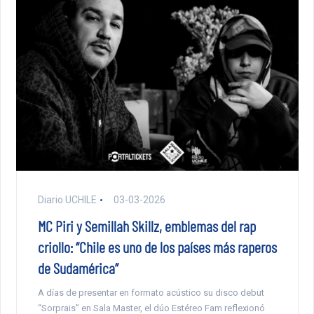
Diario UCHILE
03-03-2026
MC Piri y Semillah Skillz, emblemas del rap
criollo: “Chile es uno de los países más raperos
de Sudamérica”
A días de presentar en formato acústico su disco debut
“Sorprais” en Sala Master, el dúo Estéreo Fam reflexionó