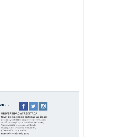
n ...