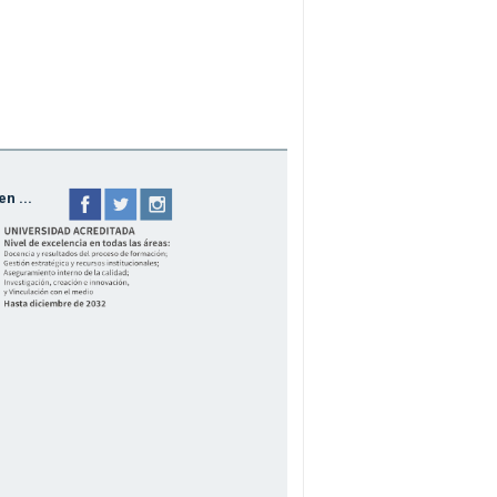
n ...