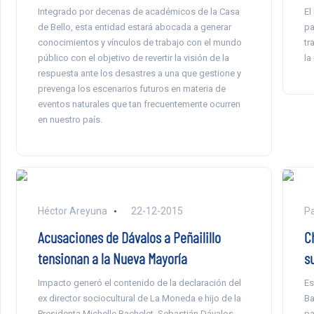
Integrado por decenas de académicos de la Casa
El
de Bello, esta entidad estará abocada a generar
pa
conocimientos y vínculos de trabajo con el mundo
tr
público con el objetivo de revertir la visión de la
la
respuesta ante los desastres a una que gestione y
prevenga los escenarios futuros en materia de
eventos naturales que tan frecuentemente ocurren
en nuestro país.
Héctor Areyuna
22-12-2015
Pa
Acusaciones de Dávalos a Peñailillo
C
tensionan a la Nueva Mayoría
s
Impacto generó el contenido de la declaración del
Es
ex director sociocultural de La Moneda e hijo de la
Ba
Presidenta Michelle Bachelet, Sebastián Dávalos,
pa