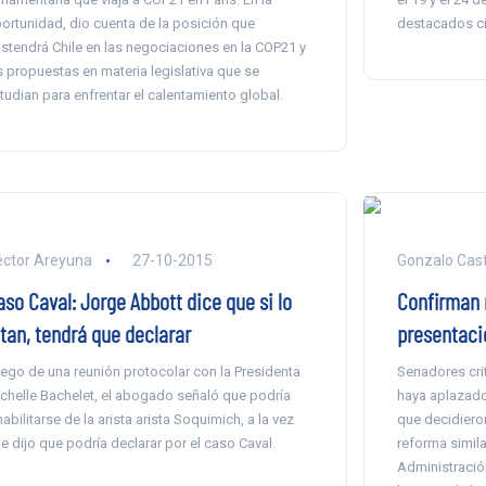
ortunidad, dio cuenta de la posición que
destacados cie
stendrá Chile en las negociaciones en la COP21 y
s propuestas en materia legislativa que se
tudian para enfrentar el calentamiento global.
éctor Areyuna
27-10-2015
Gonzalo Casti
aso Caval: Jorge Abbott dice que si lo
Confirman 
itan, tendrá que declarar
presentaci
ego de una reunión protocolar con la Presidenta
Senadores cri
chelle Bachelet, el abogado señaló que podría
haya aplazado 
habilitarse de la arista arista Soquimich, a la vez
que decidieron
e dijo que podría declarar por el caso Caval.
reforma simila
Administración