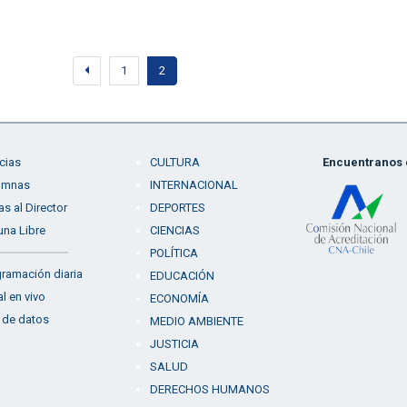
1
2
cias
CULTURA
Encuentranos e
umnas
INTERNACIONAL
as al Director
DEPORTES
una Libre
CIENCIAS
POLÍTICA
ramación diaria
EDUCACIÓN
l en vivo
ECONOMÍA
 de datos
MEDIO AMBIENTE
JUSTICIA
SALUD
DERECHOS HUMANOS