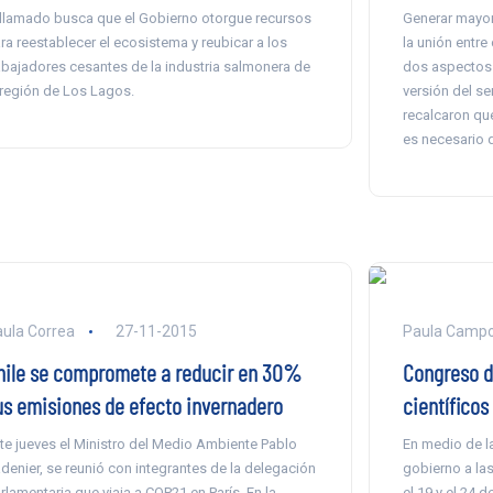
 llamado busca que el Gobierno otorgue recursos
Generar mayor
ra reestablecer el ecosistema y reubicar a los
la unión entre
abajadores cesantes de la industria salmonera de
dos aspectos 
 región de Los Lagos.
versión del se
recalcaron que
es necesario d
ula Correa
27-11-2015
Paula Camp
hile se compromete a reducir en 30%
Congreso d
us emisiones de efecto invernadero
científicos
te jueves el Ministro del Medio Ambiente Pablo
En medio de la
denier, se reunió con integrantes de la delegación
gobierno a las
rlamentaria que viaja a COP21 en París. En la
el 19 y el 24 d