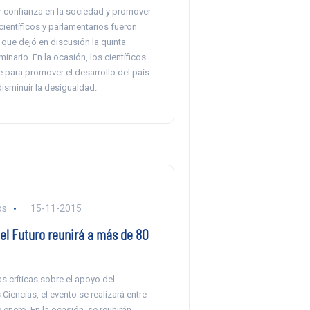
 confianza en la sociedad y promover
 científicos y parlamentarios fueron
que dejó en discusión la quinta
minario. En la ocasión, los científicos
 para promover el desarrollo del país
isminuir la desigualdad.
os
15-11-2015
el Futuro reunirá a más de 80
s críticas sobre el apoyo del
 Ciencias, el evento se realizará entre
e enero. En la ocasión, se reunirán