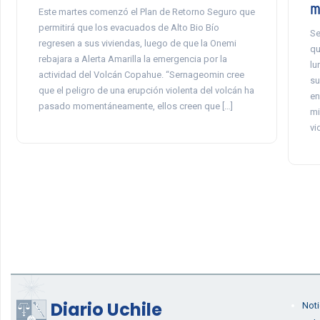
m
Este martes comenzó el Plan de Retorno Seguro que
permitirá que los evacuados de Alto Bio Bío
Se
regresen a sus viviendas, luego de que la Onemi
qu
rebajara a Alerta Amarilla la emergencia por la
lu
actividad del Volcán Copahue. “Sernageomin cree
su
que el peligro de una erupción violenta del volcán ha
en
pasado momentáneamente, ellos creen que […]
mi
vi
Diario Uchile
Noti