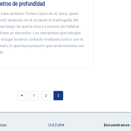
etros de profundidad
 trata de Mario Torres López de 42 años, quien
edó atrapado en el socavón la madrugada del
nes luego de que la mina La Victoria de Vallenar
friera un derrumbe. Los rescatistas que trabajan
 el lugar hicieron contacto mediante ruidos con el
nero, lo que hace presumir que se encontraría con
da.
1
2
3
cias
CULTURA
Encuentranos e