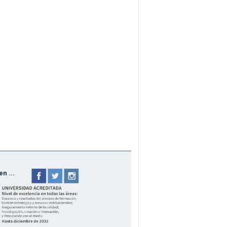
n ...