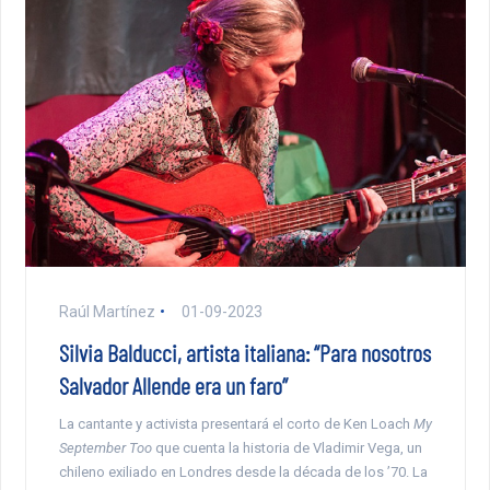
Raúl Martínez
01-09-2023
Silvia Balducci, artista italiana: “Para nosotros
Salvador Allende era un faro”
La cantante y activista presentará el corto de Ken Loach
My
September Too
que cuenta la historia de Vladimir Vega, un
chileno exiliado en Londres desde la década de los ’70. La