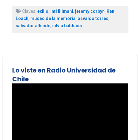
Claves:
exilio
,
inti illimani
,
jeremy corbyn
,
Ken
Loach
,
museo de la memoria
,
osvaldo torres
,
salvador allende
,
silvia balducci
Lo viste en Radio Universidad de
Chile