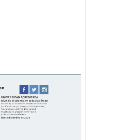
n ...