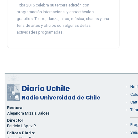
Fitka 2016 celebra su tercera edición con
programación internacional y espectáculos
gratuitos. Teatro, danza, circo, música, charlas y una
feria de artes y oficios son algunas de las
actividades programadas.
Diario Uchile
Noti
Col
Radio Universidad de Chile
Cart
Rectora:
Trib
Alejandra Mizala Salces
Director:
Prog
Patricio López P.
Seña
Editora Diario: