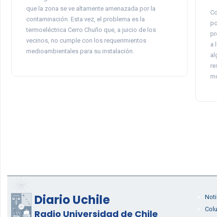
que la zona se ve altamente amenazada por la
Co
contaminación. Esta vez, el problema es la
po
termoeléctrica Cerro Chuño que, a juicio de los
pr
vecinos, no cumple con los requerimientos
a 
medioambientales para su instalación.
al
re
mo
Diario Uchile
Noti
Col
Radio Universidad de Chile