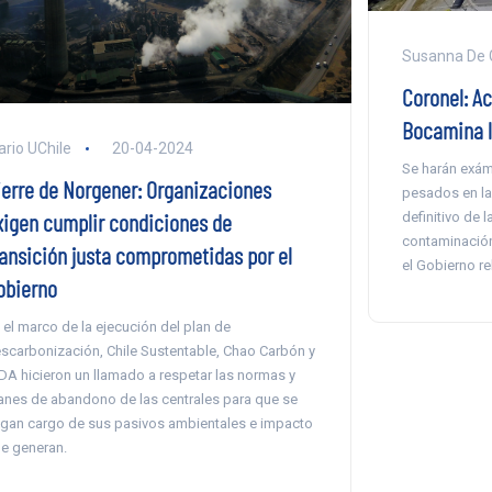
Susanna De 
Coronel: Ac
Bocamina l
ario UChile
20-04-2024
Se harán exá
ierre de Norgener: Organizaciones
pesados en la 
xigen cumplir condiciones de
definitivo de 
contaminación
ransición justa comprometidas por el
el Gobierno rel
obierno
 el marco de la ejecución del plan de
scarbonización, Chile Sustentable, Chao Carbón y
DA hicieron un llamado a respetar las normas y
anes de abandono de las centrales para que se
gan cargo de sus pasivos ambientales e impacto
e generan.