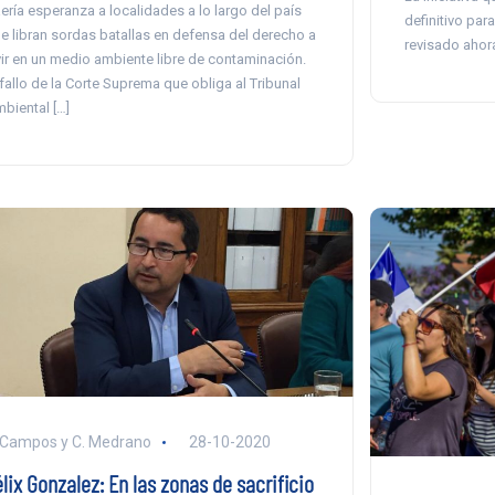
aería esperanza a localidades a lo largo del país
definitivo par
e libran sordas batallas en defensa del derecho a
revisado ahor
vir en un medio ambiente libre de contaminación.
 fallo de la Corte Suprema que obliga al Tribunal
biental […]
 Campos y C. Medrano
28-10-2020
lix Gonzalez: En las zonas de sacrificio