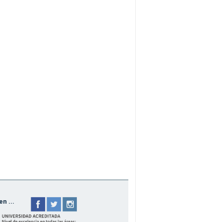
n ...