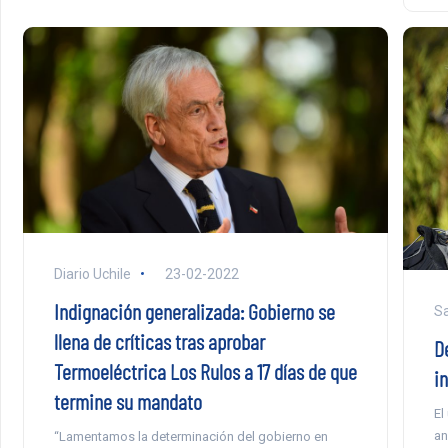
Diario Uchile
23-02-2022
Indignación generalizada: Gobierno se
Sa
llena de críticas tras aprobar
D
Termoeléctrica Los Rulos a 17 días de que
i
termine su mandato
El
an
“Lamentamos la determinación del gobierno en