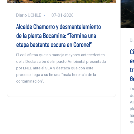
Diario UCHILE
07-01-2026
Alcalde Chamorro y desmantelamiento
de la planta Bocamina: “Termina una
Di
etapa bastante oscura en Coronel”
C
El edil afirma que no maneja mayores antecedentes
e
de la Declaración de Impacto Ambiental presentada
t
por ENEL ante el SEA y destaca que con este
proceso llega a su fin una “mala herencia de la
G
contaminación”.
En
de
AI
pl
ha
qu