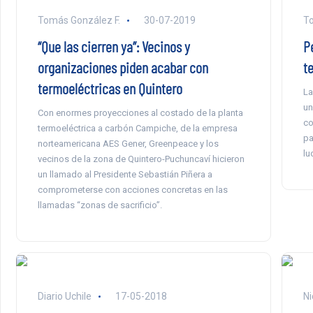
Tomás González F.
30-07-2019
To
“Que las cierren ya”: Vecinos y
P
organizaciones piden acabar con
t
termoeléctricas en Quintero
La
un
Con enormes proyecciones al costado de la planta
co
termoeléctrica a carbón Campiche, de la empresa
pa
norteamericana AES Gener, Greenpeace y los
lu
vecinos de la zona de Quintero-Puchuncaví hicieron
un llamado al Presidente Sebastián Piñera a
comprometerse con acciones concretas en las
llamadas “zonas de sacrificio”.
Diario Uchile
17-05-2018
Ni