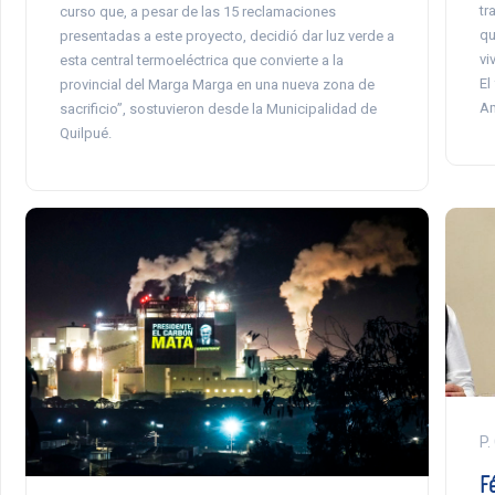
tr
curso que, a pesar de las 15 reclamaciones
qu
presentadas a este proyecto, decidió dar luz verde a
vi
esta central termoeléctrica que convierte a la
El
provincial del Marga Marga en una nueva zona de
Am
sacrificio”, sostuvieron desde la Municipalidad de
Quilpué.
P.
Fé