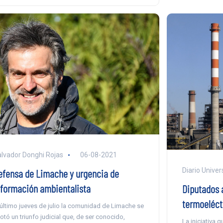
lvador Donghi Rojas
06-08-2021
Diario Univer
efensa de Limache y urgencia de
nformación ambientalista
Diputados 
termoeléctr
 último jueves de julio la comunidad de Limache se
otó un triunfo judicial que, de ser conocido,
La iniciativa 