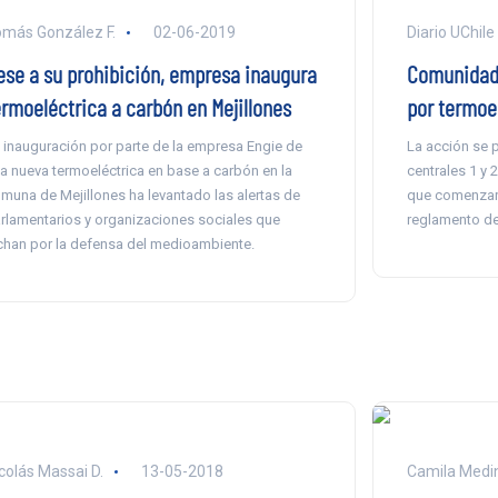
más González F.
02-06-2019
Diario UChile
ese a su prohibición, empresa inaugura
Comunidad 
ermoeléctrica a carbón en Mejillones
por termoe
 inauguración por parte de la empresa Engie de
La acción se p
a nueva termoeléctrica en base a carbón en la
centrales 1 y 
muna de Mejillones ha levantado las alertas de
que comenzaro
rlamentarios y organizaciones sociales que
reglamento de
chan por la defensa del medioambiente.
colás Massai D.
13-05-2018
Camila Medi