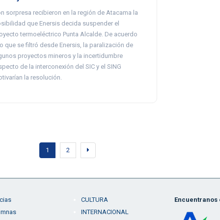
n sorpresa recibieron en la región de Atacama la
sibilidad que Enersis decida suspender el
oyecto termoeléctrico Punta Alcalde. De acuerdo
lo que se filtró desde Enersis, la paralización de
gunos proyectos mineros y la incertidumbre
specto de la interconexión del SIC y el SING
tivarían la resolución.
1
2
cias
CULTURA
Encuentranos e
umnas
INTERNACIONAL