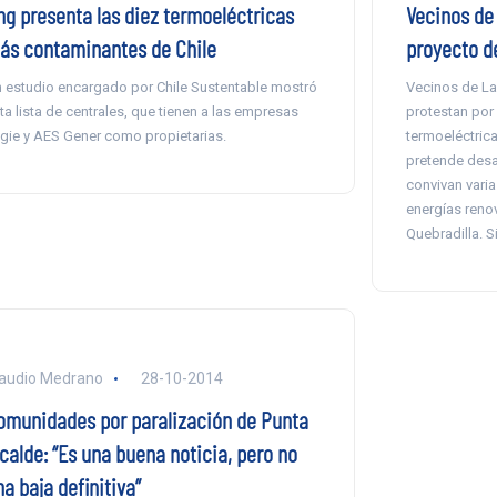
ng presenta las diez termoeléctricas
Vecinos de
ás contaminantes de Chile
proyecto d
 estudio encargado por Chile Sustentable mostró
Vecinos de La 
ta lista de centrales, que tienen a las empresas
protestan por
gie y AES Gener como propietarias.
termoeléctric
pretende desa
convivan vari
energías renov
Quebradilla. 
audio Medrano
28-10-2014
omunidades por paralización de Punta
calde: “Es una buena noticia, pero no
a baja definitiva”