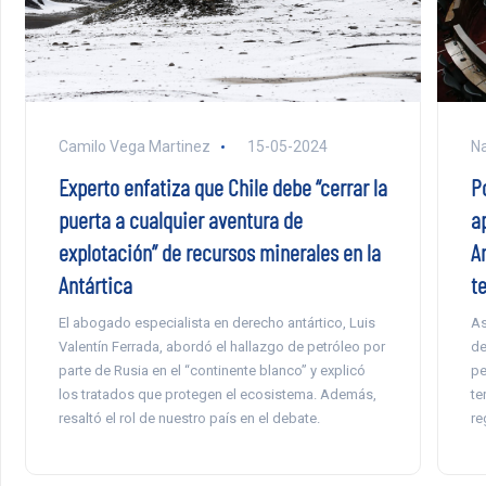
Camilo Vega Martinez
15-05-2024
Na
Experto enfatiza que Chile debe “cerrar la
P
puerta a cualquier aventura de
a
explotación” de recursos minerales en la
A
Antártica
te
El abogado especialista en derecho antártico, Luis
As
Valentín Ferrada, abordó el hallazgo de petróleo por
de
parte de Rusia en el “continente blanco” y explicó
pe
los tratados que protegen el ecosistema. Además,
te
resaltó el rol de nuestro país en el debate.
re