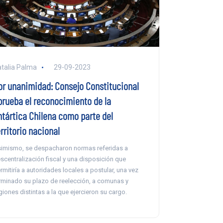
talia Palma
29-09-2023
or unanimidad: Consejo Constitucional
prueba el reconocimiento de la
ntártica Chilena como parte del
rritorio nacional
imismo, se despacharon normas referidas a
scentralización fiscal y una disposición que
rmitiría a autoridades locales a postular, una vez
rminado su plazo de reelección, a comunas y
giones distintas a la que ejercieron su cargo.