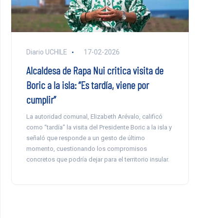
Diario UCHILE
17-02-2026
Alcaldesa de Rapa Nui critica visita de
Boric a la isla: “Es tardía, viene por
cumplir”
La autoridad comunal, Elizabeth Arévalo, calificó
como “tardía” la visita del Presidente Boric a la isla y
señaló que responde a un gesto de último
momento, cuestionando los compromisos
concretos que podría dejar para el territorio insular.