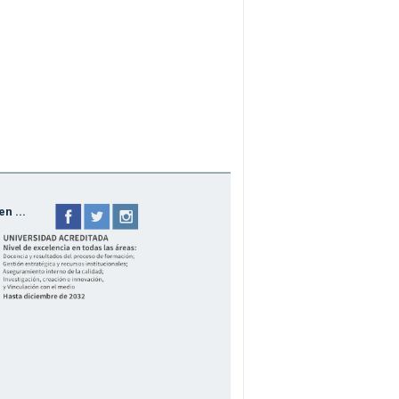
n ...