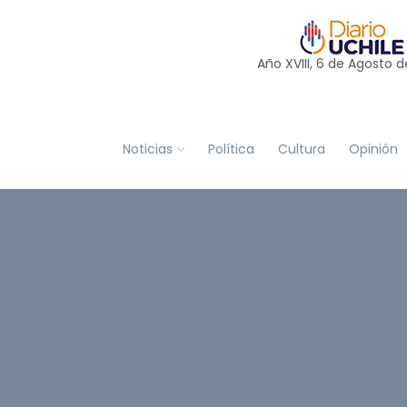
Año XVIII, 6 de
Agosto
d
Noticias
Política
Cultura
Opinión