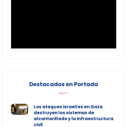
Destacados en Portada
Los ataques israelíes en Gaza
destruyen los sistemas de
alcantarillado y la infraestructura
civil