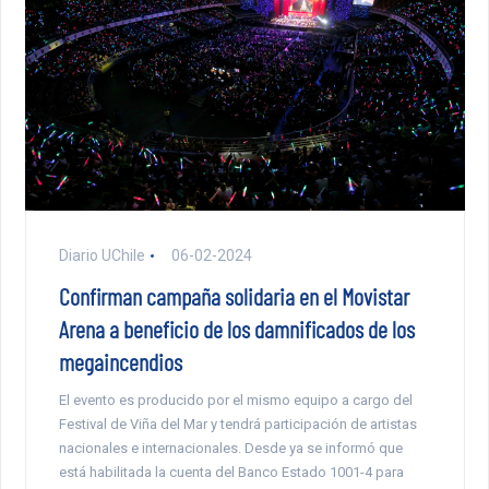
Diario UChile
06-02-2024
Confirman campaña solidaria en el Movistar
Arena a beneficio de los damnificados de los
megaincendios
El evento es producido por el mismo equipo a cargo del
Festival de Viña del Mar y tendrá participación de artistas
nacionales e internacionales. Desde ya se informó que
está habilitada la cuenta del Banco Estado 1001-4 para