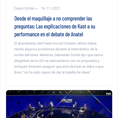
Diario Uchile
16-11-2021
Desde el maquillaje a no comprender las
preguntas: Las explicaciones de Kast a su
performance en el debate de Anatel
El abanderado del Frente Social Cristiano afirmó haber
tenido algunos problemas durante el intercambio de la
noche del lunes. Mientras, Sebastián Sichel dijo que varios
dirigentes de la UDI se reencantaron con su propuesta y
Enríquez Ominami aseguró que alza de Kast se debe a que
Boric “no ha sido capaz de dar la batalla de ideas”.