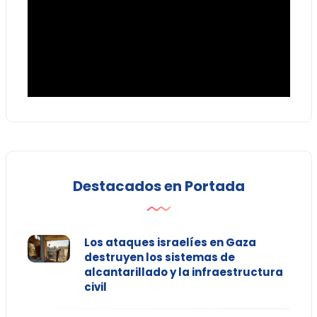
Destacados en Portada
Los ataques israelíes en Gaza
destruyen los sistemas de
alcantarillado y la infraestructura
civil