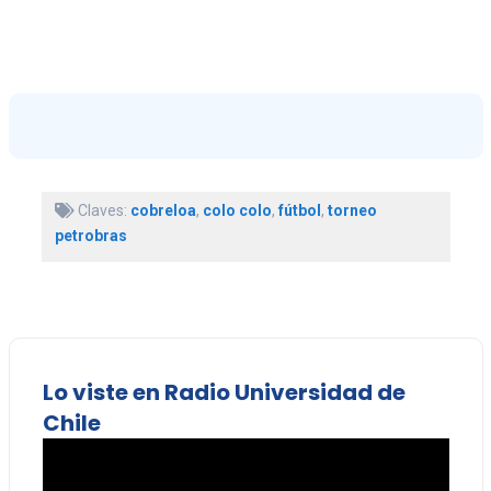
Claves:
cobreloa
,
colo colo
,
fútbol
,
torneo
petrobras
Lo viste en Radio Universidad de
Chile