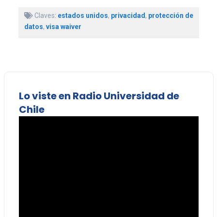
Claves:
estados unidos
,
privacidad
,
protección de
datos
,
visa waiver
Lo viste en Radio Universidad de
Chile