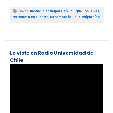
Claves:
incendio en valparaíso
,
iquique
,
los jaivas
,
terremoto en el norte
,
terremoto iquique
,
valparaíso
Lo viste en Radio Universidad de
Chile