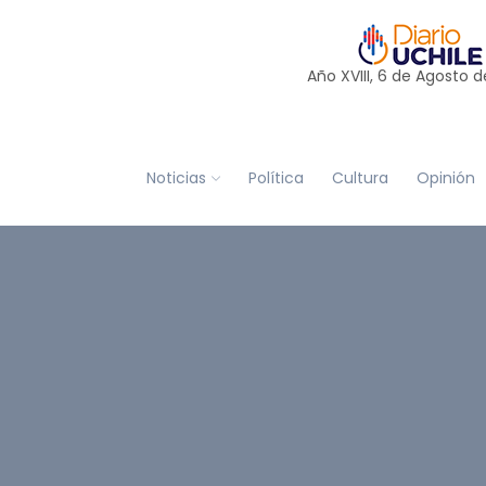
Año XVIII, 6 de
Agosto
d
Noticias
Política
Cultura
Opinión