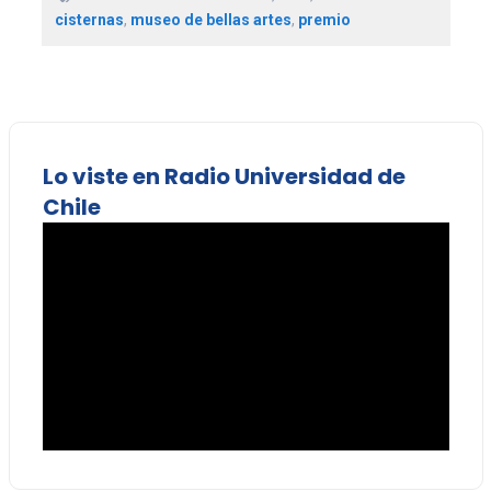
cisternas
,
museo de bellas artes
,
premio
Lo viste en Radio Universidad de
Chile