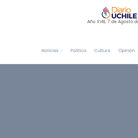
Año XVIII, 7 de
Agosto
d
Noticias
Política
Cultura
Opinión