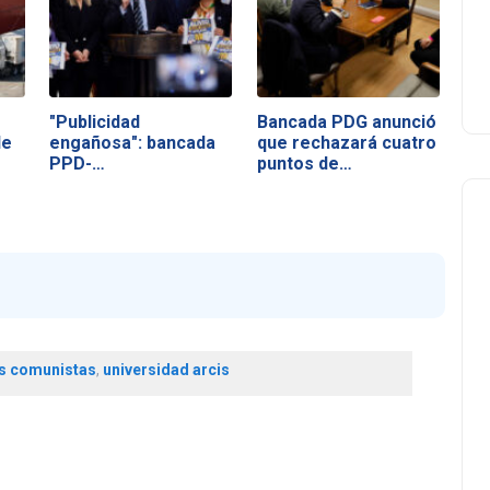
"Publicidad
Bancada PDG anunció
de
engañosa": bancada
que rechazará cuatro
PPD-
puntos de…
Independientes…
s comunistas
,
universidad arcis