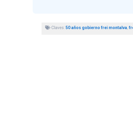
Claves:
50 años gobierno frei montalva
,
fr