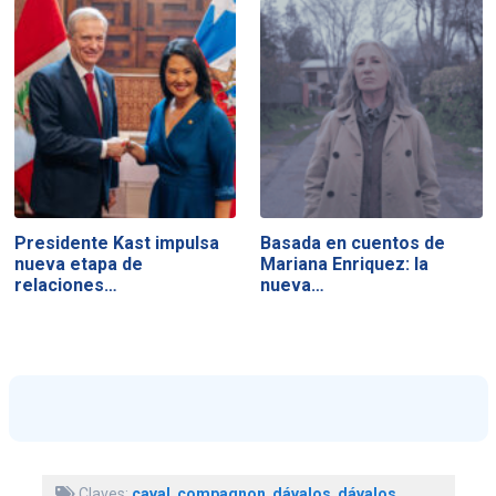
Presidente Kast impulsa
Basada en cuentos de
nueva etapa de
Mariana Enriquez: la
relaciones…
nueva…
Claves:
caval
,
compagnon
,
dávalos
,
dávalos