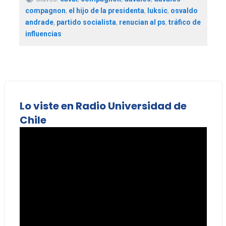
compagnon
,
el hijo de la presidenta
,
luksic
,
osvaldo
andrade
,
partido socialista
,
renucian al ps
,
tráfico de
influencias
Lo viste en Radio Universidad de
Chile