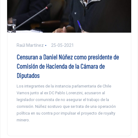
Raúl Martínez
25-05-2021
Censuran a Daniel Núñez como presidente de
Comisión de Hacienda de la Cámara de
Diputados
Los integrantes de la instancia parlamentaria de Chile
Vamos junto al ex DC Pablo Lorenzini, acusaron al
legislador comunista de no asegurar el trabajo de la
comisión. Núñez sostuvo que se trata de una operación
política en su contra por impulsar el proyecto de royalty
minero.