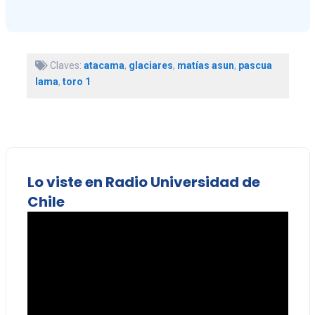
Claves:
atacama
,
glaciares
,
matías asun
,
pascua
lama
,
toro 1
Lo viste en Radio Universidad de
Chile