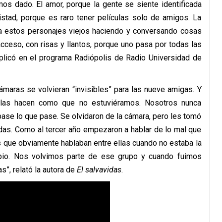
os dado. El amor, porque la gente se siente identificada
istad, porque es raro tener películas solo de amigos. La
r a estos personajes viejos haciendo y conversando cosas
acceso, con risas y llantos, porque uno pasa por todas las
xplicó en el programa Radiópolis de Radio Universidad de
ámaras se volvieran “invisibles” para las nueve amigas. Y
Ellas hacen como que no estuviéramos. Nosotros nunca
pase lo que pase. Se olvidaron de la cámara, pero les tomó
das. Como al tercer año empezaron a hablar de lo mal que
s que obviamente hablaban entre ellas cuando no estaba la
ipio. Nos volvimos parte de ese grupo y cuando fuimos
s”, relató la autora de
El salvavidas
.