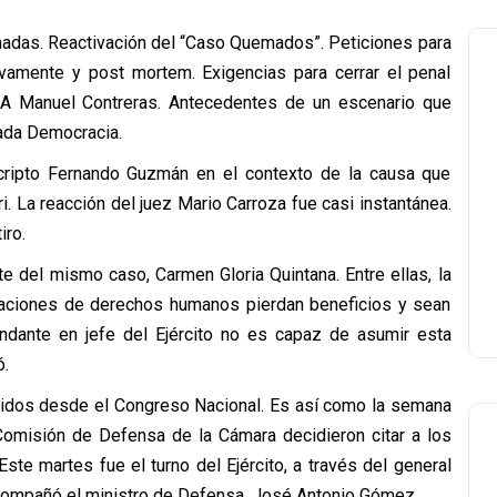
rmadas. Reactivación del “Caso Quemados”. Peticiones para
ctivamente y post mortem. Exigencias para cerrar el penal
NA Manuel Contreras. Antecedentes de un escenario que
amada Democracia.
cripto Fernando Guzmán en el contexto de la causa que
. La reacción del juez Mario Carroza fue casi instantánea.
iro.
te del mismo caso, Carmen Gloria Quintana. Entre ellas, la
olaciones de derechos humanos pierdan beneficios y sean
andante en jefe del Ejército no es capaz de asumir esta
ó.
gidos desde el Congreso Nacional. Es así como la semana
 Comisión de Defensa de la Cámara decidieron citar a los
te martes fue el turno del Ejército, a través del general
acompañó el ministro de Defensa, José Antonio Gómez.