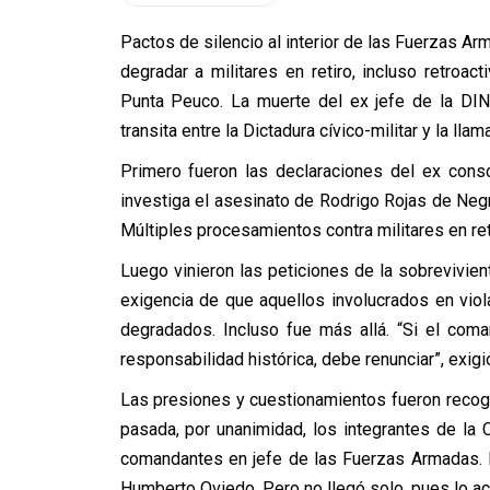
Pactos de silencio al interior de las Fuerzas A
degradar a militares en retiro, incluso retroa
Punta Peuco. La muerte del ex jefe de la DI
transita entre la Dictadura cívico-militar y la ll
Primero fueron las declaraciones del ex cons
investiga el asesinato de Rodrigo Rojas de Negri
Múltiples procesamientos contra militares en ret
Luego vinieron las peticiones de la sobrevivien
exigencia de que aquellos involucrados en vi
degradados. Incluso fue más allá. “Si el com
responsabilidad histórica, debe renunciar”, exigi
Las presiones y cuestionamientos fueron reco
pasada, por unanimidad, los integrantes de la
comandantes en jefe de las Fuerzas Armadas. Es
Humberto Oviedo. Pero no llegó solo, pues lo 