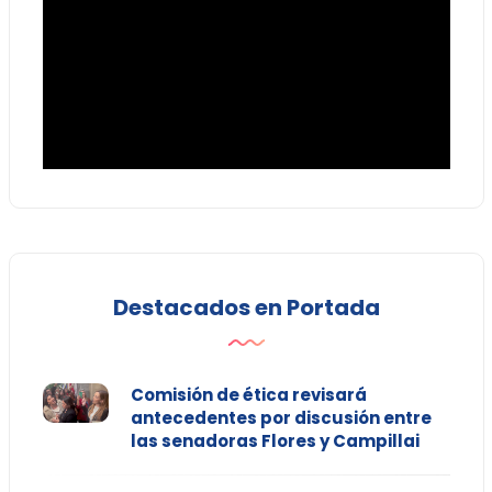
Destacados en Portada
Comisión de ética revisará
antecedentes por discusión entre
las senadoras Flores y Campillai