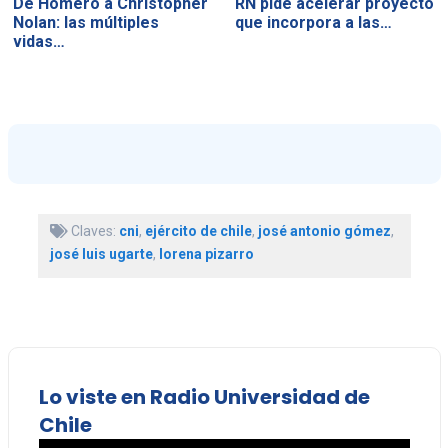
De Homero a Christopher
RN pide acelerar proyecto
Nolan: las múltiples
que incorpora a las…
vidas…
Claves:
cni
,
ejército de chile
,
josé antonio gómez
,
josé luis ugarte
,
lorena pizarro
Lo viste en Radio Universidad de
Chile