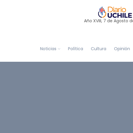
Año XVIII, 7 de
Agosto
d
Noticias
Política
Cultura
Opinión