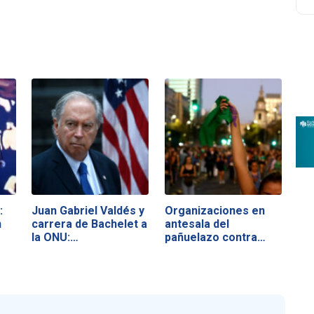
:
Juan Gabriel Valdés y
Organizaciones en
n
carrera de Bachelet a
antesala del
la ONU:…
pañuelazo contra…