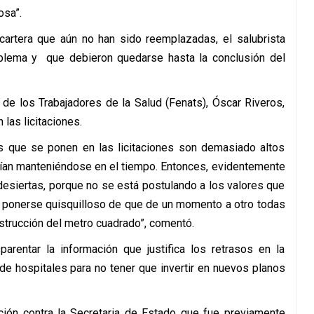
osa”.
cartera que aún no han sido reemplazadas, el salubrista
blema y que debieron quedarse hasta la conclusión del
 de los Trabajadores de la Salud (Fenats), Óscar Riveros,
 las licitaciones.
 que se ponen en las licitaciones son demasiado altos
nían manteniéndose en el tiempo. Entonces, evidentemente
 desiertas, porque no se está postulando a los valores que
ía ponerse quisquilloso de que de un momento a otro todas
strucción del metro cuadrado”, comentó.
arentar la información que justifica los retrasos en la
de hospitales para no tener que invertir en nuevos planos
ción contra la Secretaria de Estado que fue previamente