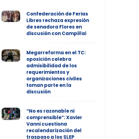
Confederación de Ferias
Libres rechaza expresión
de senadora Flores en
discusión con Campillai
Megarreforma en el TC:
oposición celebra
admisibilidad de los
requerimientos y
organizaciones civiles
toman parte en la
discusión
“No es razonable ni
comprensible”: Xavier
Vanni cuestiona
recalendarización del
traspaso a los SLEP