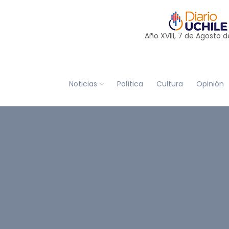
Año XVIII, 7 de
Agosto
d
Noticias
Política
Cultura
Opinión