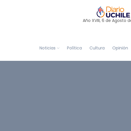
Año XVIII, 6 de
Agosto
d
Noticias
Política
Cultura
Opinión