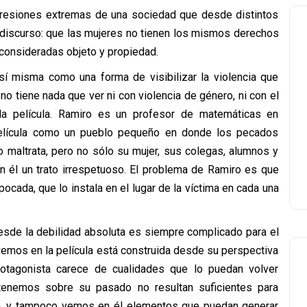
expresiones extremas de una sociedad que desde distintos
discurso: que las mujeres no tienen los mismos derechos
 consideradas objeto y propiedad.
 sí misma como una forma de visibilizar la violencia que
o tiene nada que ver ni con violencia de género, ni con el
la película. Ramiro es un profesor de matemáticas en
 película como un pueblo pequeño en donde los pecados
o maltrata, pero no sólo su mujer, sus colegas, alumnos y
n él un trato irrespetuoso. El problema de Ramiro es que
cada, que lo instala en el lugar de la víctima en cada una
esde la debilidad absoluta es siempre complicado para el
emos en la película está construida desde su perspectiva
otagonista carece de cualidades que lo puedan volver
 tenemos sobre su pasado no resultan suficientes para
ión, y tampoco vemos en él elementos que puedan generar