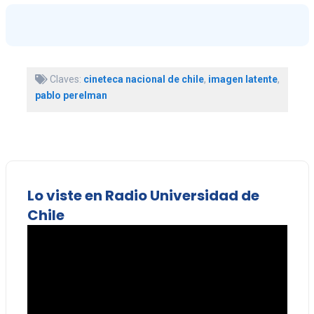
Claves:
cineteca nacional de chile
,
imagen latente
,
pablo perelman
Lo viste en Radio Universidad de
Chile